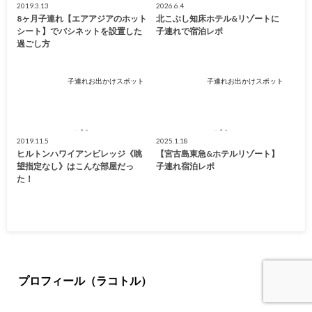
2019.3.13
2026.6.4
8ヶ月子連れ【エアアジアのホット
北こぶし知床ホテル&リゾートに
シート】でバシネットを設置した
子連れで宿泊レポ
過ごし方
子連れお出かけスポット
子連れお出かけスポット
2019.11.5
2025.1.18
ヒルトンハワイアンビレッジ《眺
【宮古島東急&ホテルリゾート】
望指定なし》はこんな部屋だっ
子連れ宿泊レポ
た！
プロフィール（ラコトル）