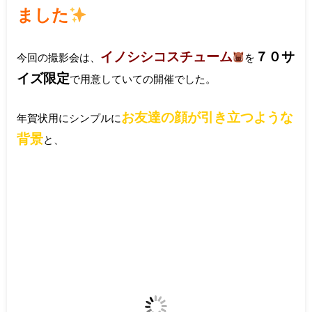
ました
イノシシコスチューム
７０サ
今回の撮影会は、
を
イズ
限定
で用意していての開催でした。
お友達の顔が引き立つような
年賀状用にシンプルに
背景
と、