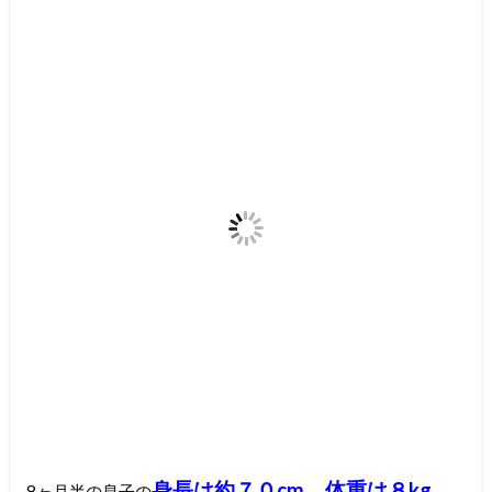
身長は約７０cm、体重は８kg
8ヶ月半の息子の