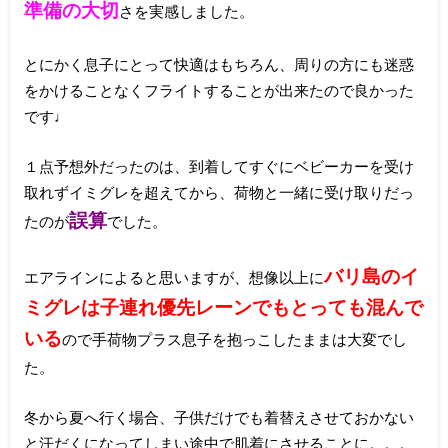
準備の大切
さを実感しました。
とにかく息子にとって快適はもちろん、周りの方にも迷惑
をかけることなくフライトすることが出来たので良かった
です♩
１点予想外だったのは、到着してすぐにベビーカーを受け
取れずイミグレを超えてから、荷物と一緒に受け取りだっ
誤算
たのが
でした。
バリ島のイ
エアラインによると思いますが、想像以上に
ミグレは子連れ優先レーンでもとっても混んで
いる
ので手荷物プラス息子を抱っこしたままは大変でし
た。
冬から夏へ行く場合、子供だけでも着替えさせておかない
と汗だくになってしまい途中で肌着にさせることに。。。